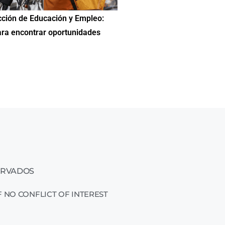
Reunión Anual de las Ventanillas
Hilda DeCortez busca continua
a; han beneficiado a más de 83
Educación de Asheboro en Car
2025
ERVADOS
 NO CONFLICT OF INTEREST