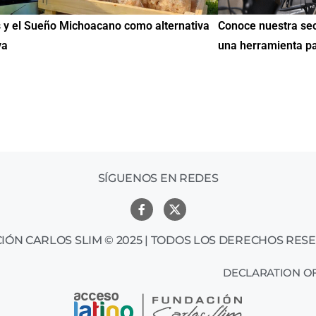
uestra sección de Educación y Empleo:
IMME realiza la 2ª 
amienta para encontrar oportunidades
de Educación Cívic
mil mexicanos en 
SÍGUENOS EN REDES
IÓN CARLOS SLIM © 2025 | TODOS LOS DERECHOS RES
DECLARATION OF