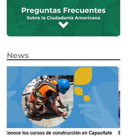
News
e
Estados Unidos lanza programa piloto para agilizar
IMME am