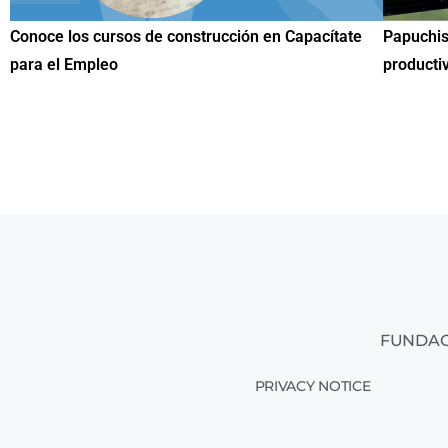
Papuchis y el Sueño Michoacano como alternativa
Conoce n
productiva
una herr
FUNDAC
PRIVACY NOTICE