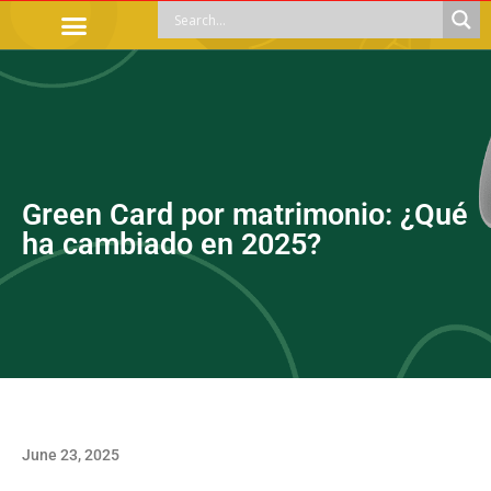
OFFICIAL PROCEDURES
LEGAL GUIDANCE
APOYOS SOCIALES
EDUCACIÓN Y EMPLEO
Green Card por matrimonio: ¿Qué
ha cambiado en 2025?
June 23, 2025