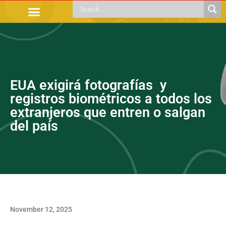
OFFICIAL PROCEDURES
LEGAL GUIDANCE
APOYOS SOCIALES
EDUCACIÓN Y EMPLEO
EUA exigirá fotografías y
registros biométricos a todos los
extranjeros que entren o salgan
del país
November 12, 2025