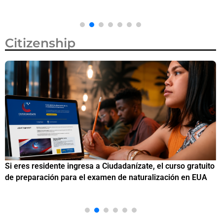
Citizenship
Si eres residente ingresa a Ciudadanízate, el curso gratuito
C
de preparación para el examen de naturalización en EUA
o