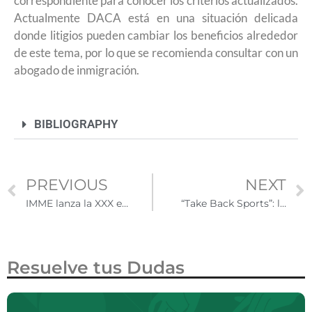
correspondiente para conocer los criterios actualizados.
Actualmente DACA está en una situación delicada
donde litigios pueden cambiar los beneficios alrededor
de este tema, por lo que se recomienda consultar con un
abogado de inmigración.
BIBLIOGRAPHY
PREVIOUS
NEXT
IMME lanza la XXX edición del Concurso de Dibujo Infantil “Este es mi México” con el tema “La fiesta mexicana que celebras”
“Take Back Sports”: la iniciativa de ESPN que busca que más niños vuelvan a practicar deporte en Estados Unidos.
Resuelve tus Dudas