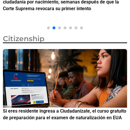
ciudadanía por nacimiento, semanas después de que la
M
Corte Suprema revocara su primer intento
Citizenship
Si eres residente ingresa a Ciudadanízate, el curso gratuito
C
de preparación para el examen de naturalización en EUA
o