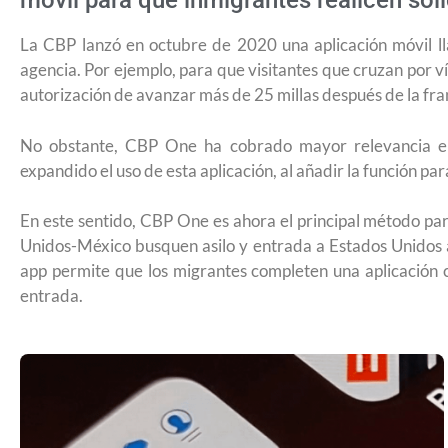
móvil para que inmigrantes realicen soli
La CBP lanzó en octubre de 2020 una aplicación móvil l
agencia. Por ejemplo, para que visitantes que cruzan por v
autorización de avanzar más de 25 millas después de la fran
No obstante, CBP One ha cobrado mayor relevancia en
expandido el uso de esta aplicación, al añadir la función pa
En este sentido, CBP One es ahora el principal método pa
Unidos-México busquen asilo y entrada a Estados Unidos a
app permite que los migrantes completen una aplicación 
entrada.
¿Cómo inscribirse a Jóvenes Constru