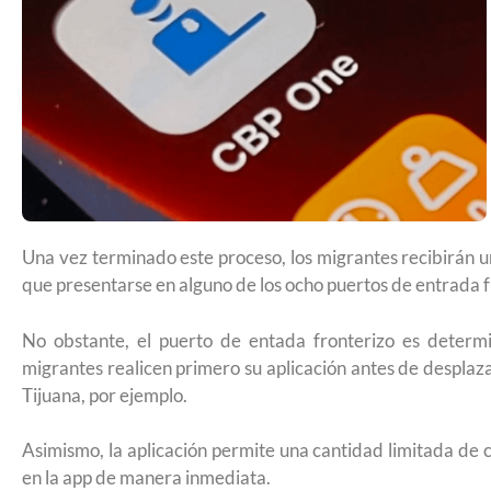
Futuro para capacitarse al regresar a
Una vez terminado este proceso, los migrantes recibirán u
que presentarse en alguno de los ocho puertos de entrada fr
No obstante, el puerto de entada fronterizo es determi
migrantes realicen primero su aplicación antes de desplaza
Tijuana, por ejemplo.
Asimismo, la aplicación permite una cantidad limitada de c
UNAM San Antonio abre cursos de pr
en la app de manera inmediata.
para la ciudadanía estadounidense e