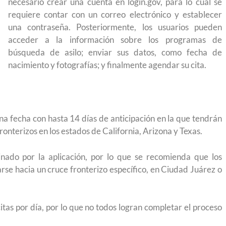
necesario crear una cuenta en login.gov, para lo cual se
 México?
para el Empleo
requiere contar con un correo electrónico y establecer
una contraseña. Posteriormente, los usuarios pueden
acceder a la información sobre los programas de
búsqueda de asilo; enviar sus datos, como fecha de
nacimiento y fotografías; y finalmente agendar su cita.
na fecha con hasta 14 días de anticipación en la que tendrán
onterizos en los estados de California, Arizona y Texas.
nado por la aplicación, por lo que se recomienda que los
rse hacia un cruce fronterizo específico, en Ciudad Juárez o
itas por día, por lo que no todos logran completar el proceso
eparación
Ciudadanízate, el curso gratuito de preparación
n primavera
para el examen de naturalización en EUA