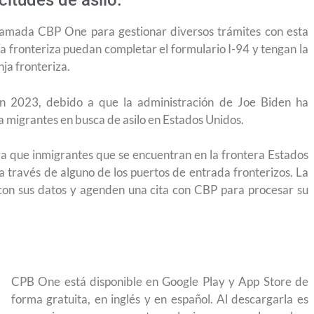
citudes de asilo.
lamada CBP One para gestionar diversos trámites con esta
ía fronteriza puedan completar el formulario I-94 y tengan la
ja fronteriza.
 2023, debido a que la administración de Joe Biden ha
ra migrantes en busca de asilo en Estados Unidos.
ra que inmigrantes que se encuentran en la frontera Estados
 través de alguno de los puertos de entrada fronterizos. La
con sus datos y agenden una cita con CBP para procesar su
CPB One está disponible en Google Play y App Store de
forma gratuita, en inglés y en español. Al descargarla es
yendo el
Conoce los cursos de construcción en Capacítat