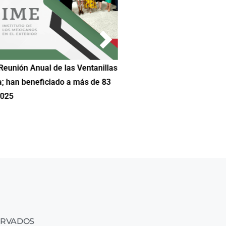
Reunión Anual de las Ventanillas
Hilda DeCortez busca continua
a; han beneficiado a más de 83
Educación de Asheboro en Car
2025
ERVADOS