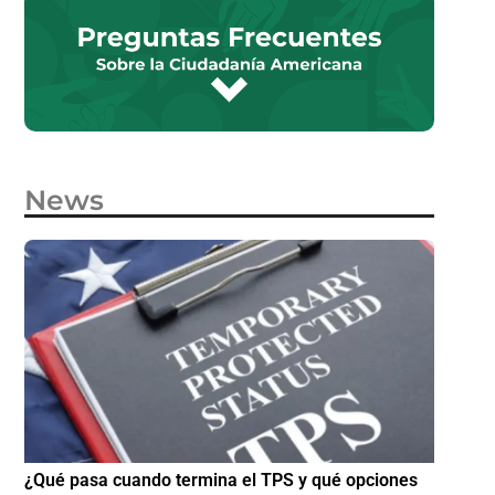
News
e
¿Qué pasa cuando termina el TPS y qué opciones
¿Cómo p