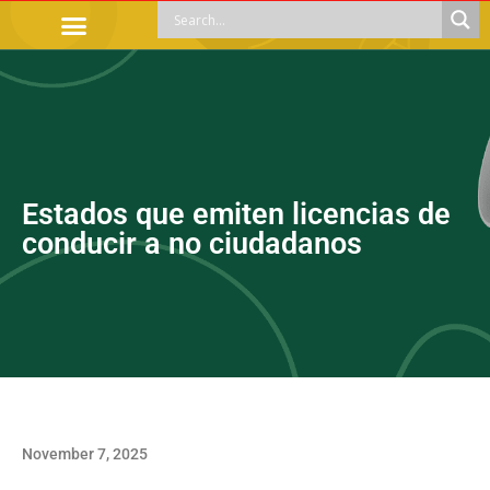
OFFICIAL PROCEDURES
LEGAL GUIDANCE
APOYOS SOCIALES
EDUCACIÓN Y EMPLEO
Estados que emiten licencias de
conducir a no ciudadanos
November 7, 2025