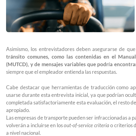
Futuro para capacitarse al regresar a
Asimismo, los entrevistadores deben asegurarse de qu
tránsito comunes, como las contenidas en el Manual
(MUTCD), y de mensajes variables que podría encontra
siempre que el empleador entienda las respuestas.
Cabe destacar que herramientas de traducción como aplic
usarse durante esta entrevista inicial, ya que podrían ocul
completada satisfactoriamente esta evaluación, el resto de 
apropiado.
Las empresas de transporte pueden ser infraccionadas a pa
UNAM San Antonio abre cursos de pr
volverán a incluirse en los
out-of-service criteria
o criterios 
a nivel nacional.
para la ciudadanía estadounidense e