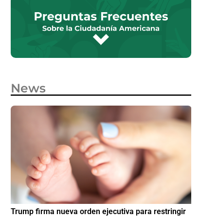
News
e
Trump firma nueva orden ejecutiva para restringir
¿Cómo p