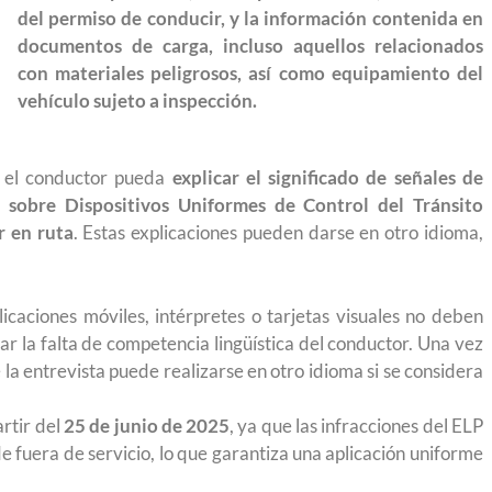
 México?
para el Empleo
del permiso de conducir, y la información contenida en
documentos de carga, incluso aquellos relacionados
con materiales peligrosos, así como equipamiento del
vehículo sujeto a inspección.
e el conductor pueda
explicar el significado de señales de
 sobre Dispositivos Uniformes de Control del Tránsito
r en ruta
. Estas explicaciones pueden darse en otro idioma,
aciones móviles, intérpretes o tarjetas visuales no deben
tar la falta de competencia lingüística del conductor. Una vez
la entrevista puede realizarse en otro idioma si se considera
rtir del
25 de junio de 2025
, ya que las infracciones del ELP
eparación
Ciudadanízate, el curso gratuito de preparación
de fuera de servicio, lo que garantiza una aplicación uniforme
n primavera
para el examen de naturalización en EUA