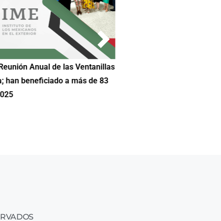
Reunión Anual de las Ventanillas
Hilda DeCortez busca continua
a; han beneficiado a más de 83
Educación de Asheboro en Car
2025
ERVADOS