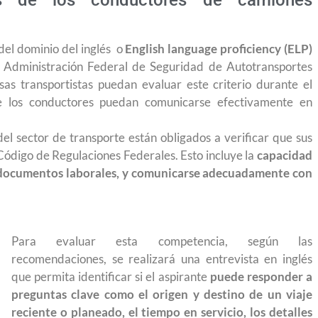
lés de los conductores de camiones
 del dominio del inglés o
English language proficiency (ELP)
a Administración Federal de Seguridad de Autotransportes
s transportistas puedan evaluar este criterio durante el
ue los conductores puedan comunicarse efectivamente en
l sector de transporte están obligados a verificar que sus
 Código de Regulaciones Federales. Esto incluye la
capacidad
r documentos laborales, y comunicarse adecuadamente con
Para evaluar esta competencia, según las
recomendaciones, se realizará una entrevista en inglés
que permita identificar si el aspirante
puede responder a
preguntas clave como el origen y destino de un viaje
yendo el
Conoce los cursos de construcción en Capacítat
reciente o planeado, el tiempo en servicio, los detalles