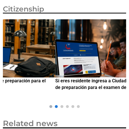
Citizenship
Si eres residente ingresa a Ciudadanízate, el curso gratuito
C
de preparación para el examen de naturalización en EUA
o
Related news