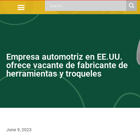
OFFICIAL PROCEDURES
LEGAL GUIDANCE
APOYOS SOCIALES
EDUCACIÓN Y EMPLEO
Empresa automotriz en EE.UU.
ofrece vacante de fabricante de
herramientas y troqueles
June 9, 2023