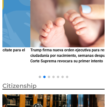
Trump firma nueva orden ejecutiva para restringir la
¿
ciudadanía por nacimiento, semanas después de que la
M
Corte Suprema revocara su primer intento
Citizenship