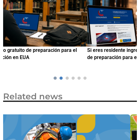
Si eres residente ingresa a Ciudadanízate, el curso gratuito
C
de preparación para el examen de naturalización en EUA
o
Related news