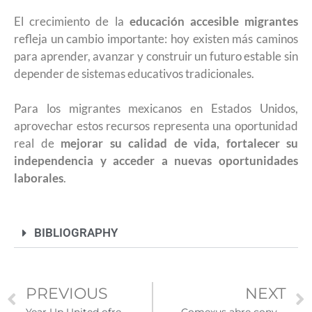
El crecimiento de la
educación accesible migrantes
refleja un cambio importante: hoy existen más caminos
para aprender, avanzar y construir un futuro estable sin
depender de sistemas educativos tradicionales.
Para los migrantes mexicanos en Estados Unidos,
aprovechar estos recursos representa una oportunidad
real de
mejorar su calidad de vida, fortalecer su
independencia y acceder a nuevas oportunidades
laborales
.
BIBLIOGRAPHY
PREVIOUS
NEXT
Year Up United ofrece capacitación tecnológica y profesional gratuita para jóvenes en Estados Unidos
Comexus abre convocatoria para que instituciones públicas mexicanas reciban asistentes de inglés de Estados Unidos en 2026-2027