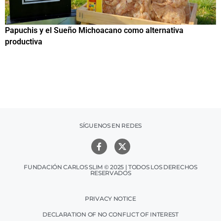
Papuchis y el Sueño Michoacano como alternativa
C
productiva
h
SÍGUENOS EN REDES
FUNDACIÓN CARLOS SLIM © 2025 | TODOS LOS DERECHOS
RESERVADOS
PRIVACY NOTICE
DECLARATION OF NO CONFLICT OF INTEREST