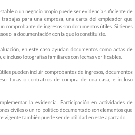
 México?
para el Empleo
estable o un negocio propio puede ser evidencia suficiente de
Si trabajas para una empresa, una carta del empleador que
y un comprobante de ingresos son documentos útiles. Si tienes
os o la documentación con la que lo constituiste.
evaluación, en este caso ayudan documentos como actas de
 e incluso fotografías familiares con fechas verificables.
 útiles pueden incluir comprobantes de ingresos, documentos
scrituras o contratros de compra de una casa, e incluso
plementar la evidencia. Participación en actividades de
iones civiles o un rol político documentado son elementos que
e vigente también puede ser de utilidad en este apartado.
eparación
Ciudadanízate, el curso gratuito de preparación
n primavera
para el examen de naturalización en EUA