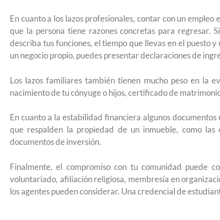
Futuro para capacitarse al regresar a
En cuanto a los lazos profesionales, contar con un empleo 
que la persona tiene razones concretas para regresar. 
describa tus funciones, el tiempo que llevas en el puesto 
un negocio propio, puedes presentar declaraciones de ingres
Los lazos familiares también tienen mucho peso en la 
nacimiento de tu cónyuge o hijos, certificado de matrimonio,
En cuanto a la estabilidad financiera algunos documentos
que respalden la propiedad de un inmueble, como las e
documentos de inversión.
Finalmente, el compromiso con tu comunidad puede com
voluntariado, afiliación religiosa, membresía en organizac
los agentes pueden considerar. Una credencial de estudiant
UNAM San Antonio abre cursos de pr
para la ciudadanía estadounidense e