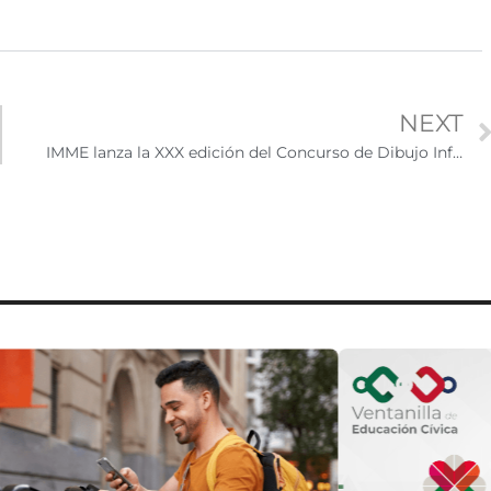
NEXT
IMME lanza la XXX edición del Concurso de Dibujo Infantil “Este es mi México” con el tema “La fiesta mexicana que celebras”