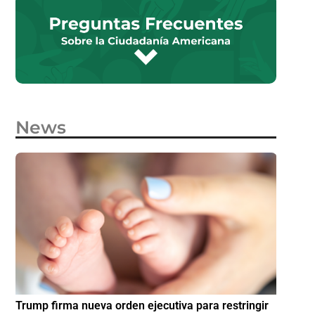
News
e
Trump firma nueva orden ejecutiva para restringir
¿Cómo p