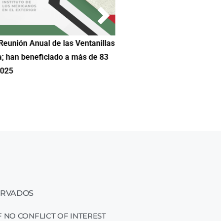
Reunión Anual de las Ventanillas
Hilda DeCortez busca continua
a; han beneficiado a más de 83
Educación de Asheboro en Car
2025
ERVADOS
 NO CONFLICT OF INTEREST