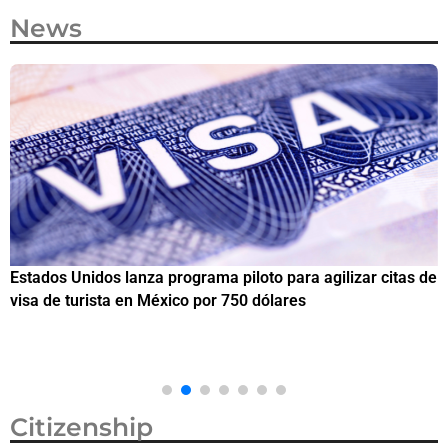
News
Estados Unidos lanza programa piloto para agilizar citas de
I
visa de turista en México por 750 dólares
e
M
Citizenship