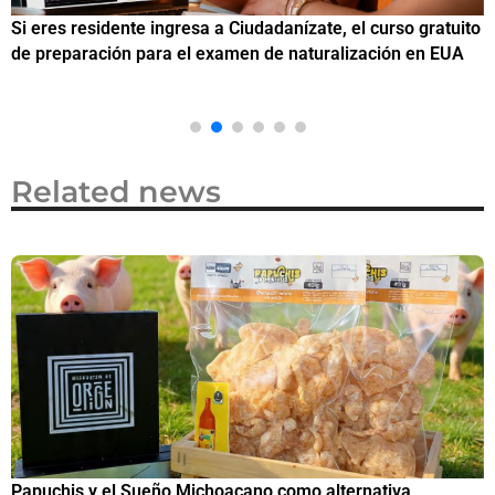
Si eres residente ingresa a Ciudadanízate, el curso gratuito
C
de preparación para el examen de naturalización en EUA
o
Related news
Papuchis y el Sueño Michoacano como alternativa
C