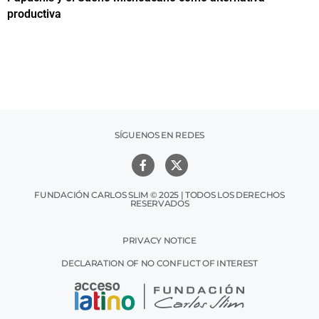
productiva
h
SÍGUENOS EN REDES
FUNDACIÓN CARLOS SLIM © 2025 | TODOS LOS DERECHOS
RESERVADOS
PRIVACY NOTICE
DECLARATION OF NO CONFLICT OF INTEREST