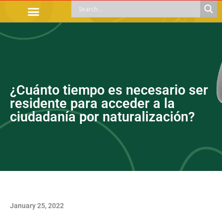
OFFICIAL PROCEDURES
LEGAL GUIDANCE
APOYOS SOCIALES
EDUCACIÓN Y EMPLEO
¿Cuánto tiempo es necesario ser
residente para acceder a la
ciudadanía por naturalización?
January 25, 2022