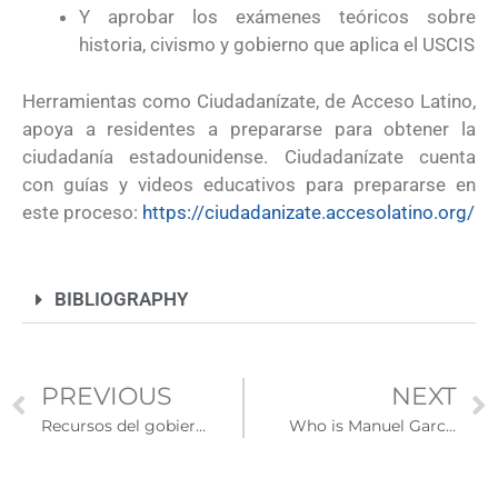
Y aprobar los exámenes teóricos sobre
historia, civismo y gobierno que aplica el USCIS
Herramientas como Ciudadanízate, de Acceso Latino,
apoya a residentes a prepararse para obtener la
ciudadanía estadounidense. Ciudadanízate cuenta
con guías y videos educativos para prepararse en
este proceso:
https://ciudadanizate.accesolatino.org/
BIBLIOGRAPHY
PREVIOUS
NEXT
Recursos del gobierno de EE.UU. para facilitar el acceso a la vivienda de alquiler
Who is Manuel Garcia? And why his appointment by the mayor of NY will benefit migrants