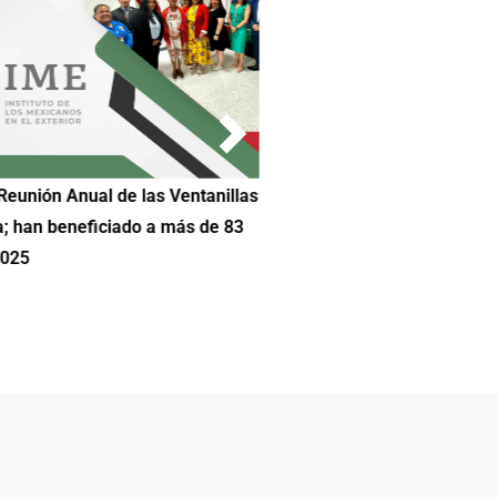
Reunión Anual de las Ventanillas
Hilda DeCortez busca continua
a; han beneficiado a más de 83
Educación de Asheboro en Car
2025