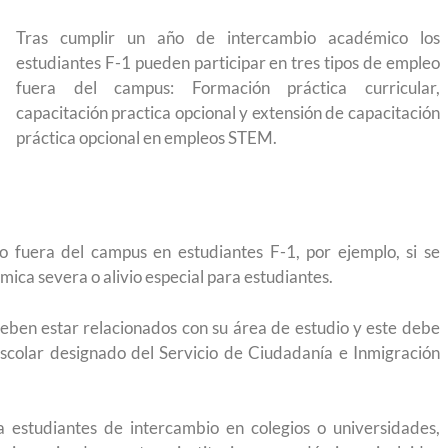
para el Empleo
Tras cumplir un año de intercambio académico los
estudiantes F-1 pueden participar en tres tipos de empleo
fuera del campus: Formación práctica curricular,
capacitación practica opcional y extensión de capacitación
práctica opcional en empleos STEM.
o fuera del campus en estudiantes F-1, por ejemplo, si se
ica severa o alivio especial para estudiantes.
eben estar relacionados con su área de estudio y este debe
escolar designado del Servicio de Ciudadanía e Inmigración
eparación
Ciudadanízate, el curso gratuito de preparación
 estudiantes de intercambio en colegios o universidades,
n primavera
para el examen de naturalización en EUA