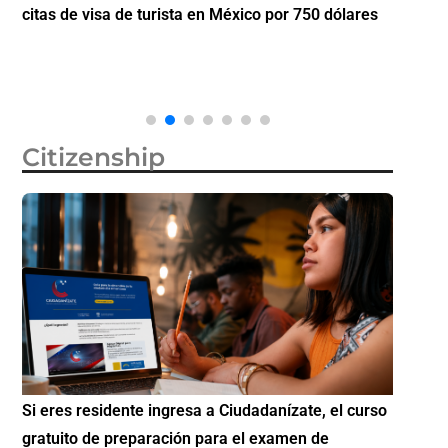
citas de visa de turista en México por 750 dólares
partici
Diáspo
Citizenship
Si eres residente ingresa a Ciudadanízate, el curso
Conoce 
gratuito de preparación para el examen de
elegibl