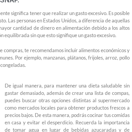
 SNAP.
e significa tener que realizar un gasto excesivo. Es posible
o. Las personas en Estados Unidos, a diferencia de aquellas
mayor cantidad de dinero en alimentación debido a los altos
n equilibrada sin que esto signifique un gasto excesivo.
ta de compras, te recomendamos incluir alimentos económicos y
es. Por ejemplo, manzanas, plátanos, frijoles, arroz, pollo
s congeladas.
De igual manera, para mantener una dieta saludable sin
gastar demasiado, además de crear una lista de compas,
puedes buscar otras opciones distintas al supermercado
como mercados locales para obtener productos frescos a
precios bajos. De esta manera, podrás cocinar tus comidas
en casa y evitar el desperdicio. Recuerda la importancia
 permite
Conoce los cursos de construcción en Capacítat
de tomar agua en lugar de bebidas azucaradas y de