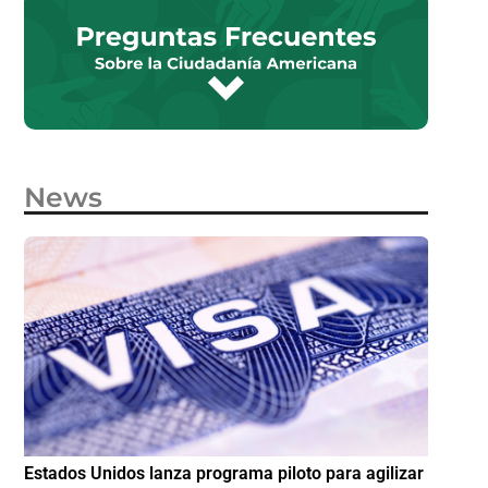
News
e
Estados Unidos lanza programa piloto para agilizar
IMME am