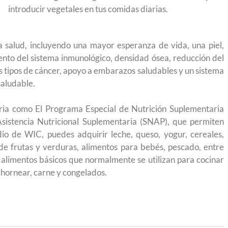
igración sin
para el Empleo
introducir vegetales en tus comidas diarias.
la salud, incluyendo una mayor esperanza de vida, una piel,
iento del sistema inmunológico, densidad ósea, reducción del
s tipos de cáncer, apoyo a embarazos saludables y un sistema
saludable.
aria como El Programa Especial de Nutrición Suplementaria
sistencia Nutricional Suplementaria (SNAP), que permiten
o de WIC, puedes adquirir leche, queso, yogur, cereales,
 de frutas y verduras, alimentos para bebés, pescado, entre
 alimentos básicos que normalmente se utilizan para cocinar
 hornear, carne y congelados.
eparación
Ciudadanízate, el curso gratuito de preparación
n primavera
para el examen de naturalización en EUA