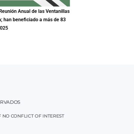
Reunión Anual de las Ventanillas
Hilda DeCortez busca continua
a; han beneficiado a más de 83
Educación de Asheboro en Car
2025
ERVADOS
 NO CONFLICT OF INTEREST