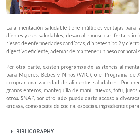
remitir casos de asilo a jueces de inm
entrevistar al solicitante
La alimentación saludable tiene múltiples ventajas para 
dientes y ojos saludables, desarrollo muscular, fortalecim
riesgo de enfermedades cardíacas, diabetes tipo 2 y cierto
digestivo eficiente, además de mantener un peso corporal 
Por otra parte, existen programas de asistencia aliment
para Mujeres, Bebés y Niños (WIC), o el Programa de A
comprar una variedad de alimentos saludables. Por medi
granos enteros, mantequilla de maní, huevos, tofu, jugos
otros. SNAP, por otro lado, puede darte acceso a diversos
en casa, como aceite de cocina, especias, ingredientes para
UNAM San Antonio abre cursos de pr
BIBLIOGRAPHY
para la ciudadanía estadounidense e