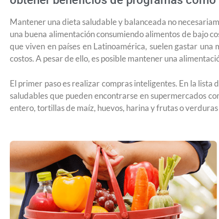
obtener beneficios de programas como
Mantener una dieta saludable y balanceada no necesariament
una buena alimentación consumiendo alimentos de bajo cost
que viven en países en Latinoamérica, suelen gastar una 
costos. A pesar de ello, es posible mantener una alimentació
El primer paso es realizar compras inteligentes. En la lis
saludables que pueden encontrarse en supermercados comun
entero, tortillas de maíz, huevos, harina y frutas o verdura
USCIS anuncia cambio de regla que le