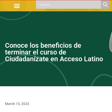
OFFICIAL PROCEDURES
LEGAL GUIDANCE
APOYOS SOCIALES
EDUCACIÓN Y EMPLEO
Conoce los beneficios de
terminar el curso de
Ciudadanízate en Acceso Latino
March 15, 2023