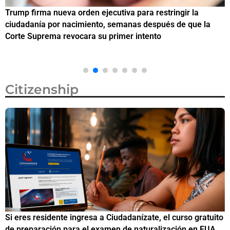
Trump firma nueva orden ejecutiva para restringir la
¿
ciudadanía por nacimiento, semanas después de que la
M
Corte Suprema revocara su primer intento
Citizenship
Si eres residente ingresa a Ciudadanízate, el curso gratuito
C
de preparación para el examen de naturalización en EUA
o