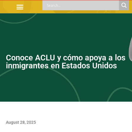
OFFICIAL PROCEDURES
LEGAL GUIDANCE
APOYOS SOCIALES
EDUCACIÓN Y EMPLEO
Conoce ACLU y cómo apoya a los
inmigrantes en Estados Unidos
August 28, 2025