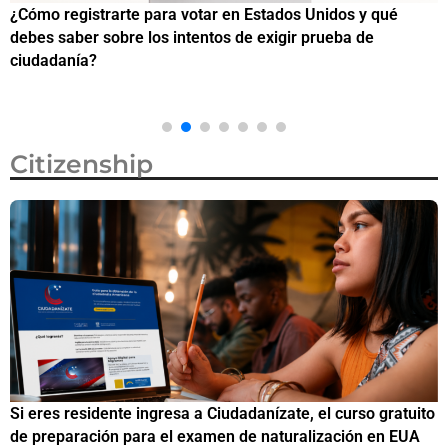
¿Cómo registrarte para votar en Estados Unidos y qué
¿
debes saber sobre los intentos de exigir prueba de
c
ciudadanía?
Citizenship
Si eres residente ingresa a Ciudadanízate, el curso gratuito
C
de preparación para el examen de naturalización en EUA
o