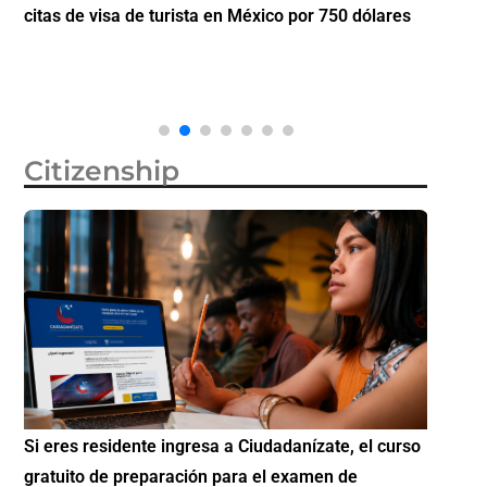
citas de visa de turista en México por 750 dólares
partici
Diáspo
Citizenship
Si eres residente ingresa a Ciudadanízate, el curso
Conoce 
gratuito de preparación para el examen de
elegibl