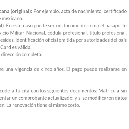
igración sin
para el Empleo
ana (original):
Por ejemplo, acta de nacimiento, certificado
e mexicano.
l)
: En este caso puede ser un documento como el pasaporte
icio Militar Nacional, cédula profesional, título profesional,
sides, identificación oficial emitida por autoridades del país
 Card es válida.
 dirección completa.
ne una vigencia de cinco años. El pago puede realizarse en
cude a tu cita con los siguientes documentos: Matrícula sin
sentar un comprobante actualizado; y si se modificaron datos
n. La renovación tiene el mismo costo.
eparación
Ciudadanízate, el curso gratuito de preparación
n primavera
para el examen de naturalización en EUA