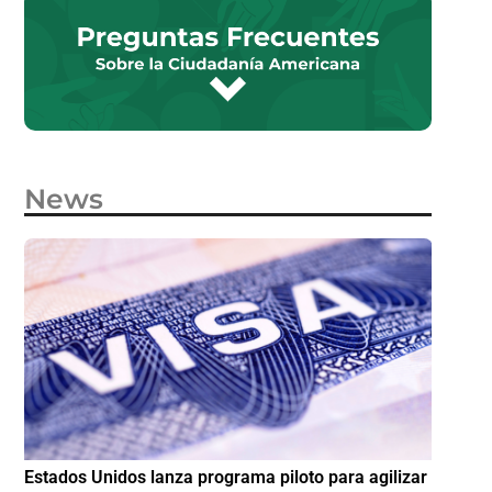
News
e
Estados Unidos lanza programa piloto para agilizar
IMME am