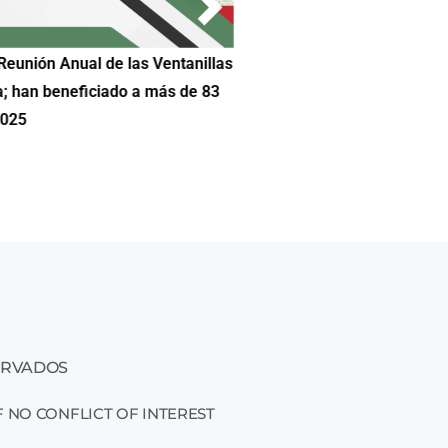
Reunión Anual de las Ventanillas
Hilda DeCortez busca continua
a; han beneficiado a más de 83
Educación de Asheboro en Car
2025
ERVADOS
 NO CONFLICT OF INTEREST