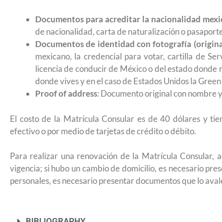
remitir casos de asilo a jueces de inm
Documentos para acreditar la nacionalidad mexic
entrevistar al solicitante
de nacionalidad, carta de naturalización o pasaport
Documentos de identidad con fotografía (origina
mexicano, la credencial para votar, cartilla de Serv
licencia de conducir de México o del estado donde re
donde vives y en el caso de Estados Unidos la Green
Proof of address
: Documento original con nombre y
El costo de la Matrícula Consular es de 40 dólares y tie
efectivo o por medio de tarjetas de crédito o débito.
Para realizar una renovación de la Matrícula Consular, a
vigencia; si hubo un cambio de domicilio, es necesario pre
personales, es necesario presentar documentos que lo avale
UNAM San Antonio abre cursos de pr
para la ciudadanía estadounidense e
BIBLIOGRAPHY