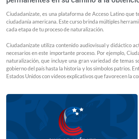
permanentes en su camino a la obtenció
Ciudadanízate, es una plataforma de Acceso Latino que te
ciudadanía americana. Este curso brinda múltiples herramie
cada etapa de tu proceso de naturalización.
Ciudadanízate utiliza contenido audiovisual y didáctico act
necesarios en este importante proceso. Por ejemplo, Ciu
naturalización, que incluye una gran variedad de temas s
gobierno del país hasta la historia y los símbolos patrios. En
Estados Unidos con videos explicativos que favorecen la c
¿Cómo inscribirse a Jóvenes Constru