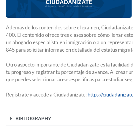
Futuro para capacitarse al regresar a
Además de los contenidos sobre el examen, Ciudadanízate o
400. El contenido ofrece tres clases sobre cómo llenar est
un abogado especialista en inmigración o a un representant
845 para solicitar información detallada del estatus migrat
Otro aspecto importante de Ciudadanízate es la facilidad d
tu progreso y registrar tu porcentaje de avance. Al crear un
que puedes seleccionar áreas específicas para estudiar seg
Regístrate y accede a Ciudadanízate:
https://ciudadanizat
BIBLIOGRAPHY
UNAM San Antonio abre cursos de pr
para la ciudadanía estadounidense e