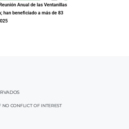
Reunión Anual de las Ventanillas
Hilda DeCortez busca continua
a; han beneficiado a más de 83
Educación de Asheboro en Car
2025
ERVADOS
 NO CONFLICT OF INTEREST