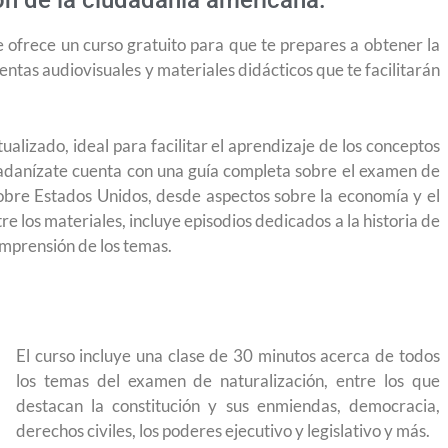
n de la ciudadanía americana.
 ofrece un curso gratuito para que te prepares a obtener la
ntas audiovisuales y materiales didácticos que te facilitarán
ualizado, ideal para facilitar el aprendizaje de los conceptos
dadanízate cuenta con una guía completa sobre el examen de
obre Estados Unidos, desde aspectos sobre la economía y el
tre los materiales, incluye episodios dedicados a la historia de
omprensión de los temas.
El curso incluye una clase de 30 minutos acerca de todos
los temas del examen de naturalización, entre los que
destacan la constitución y sus enmiendas, democracia,
derechos civiles, los poderes ejecutivo y legislativo y más.
yendo el
Conoce los cursos de construcción en Capacítat