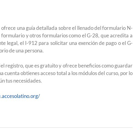
 México?
para el Empleo
frece una guía detallada sobre el llenado del formulario N-
e formulario y otros formularios como el G-28, que acredita a
e legal, el I-912 para solicitar una exención de pago o el G-
orio de una persona.
el registro, que es gratuito y ofrece beneficios como guardar
a cuenta obtienes acceso total a los módulos del curso, por lo
ún tus necesidades.
e.accesolatino.org/
eparación
Ciudadanízate, el curso gratuito de preparación
n primavera
para el examen de naturalización en EUA