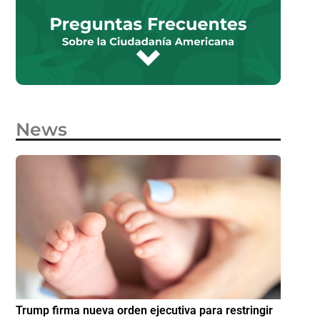
News
e
Trump firma nueva orden ejecutiva para restringir
¿Cómo p