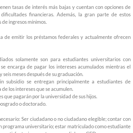
 México?
para el Empleo
tienen tasas de interés más bajas y cuentan con opciones de
dificultades financieras. Además, la gran parte de estos
s de ingresos mínimos.
a de emitir los préstamos federales y actualmente ofrecen
diados solamente son para estudiantes universitarios con
no se encarga de pagar los intereses acumulados mientras el
 y seis meses después de su graduación.
in subsidio se entregan principalmente a estudiantes de
a de los intereses que se acumulen.
 que pagarán por la universidad de sus hijos.
posgrado o doctorado.
necesario: Ser ciudadano o no ciudadano elegible; contar con
eparación
Ciudadanízate, el curso gratuito de preparación
un programa universitario; estar matriculado como estudiante
n primavera
para el examen de naturalización en EUA