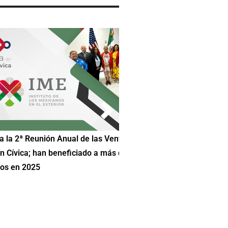
Reunión Anual de las Ventanillas
Hilda DeCortez busca continua
a; han beneficiado a más de 83
Educación de Asheboro en Car
2025