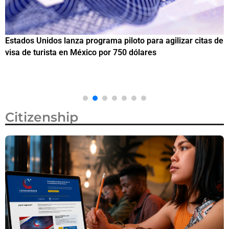
Estados Unidos lanza programa piloto para agilizar citas de
I
visa de turista en México por 750 dólares
e
M
Citizenship