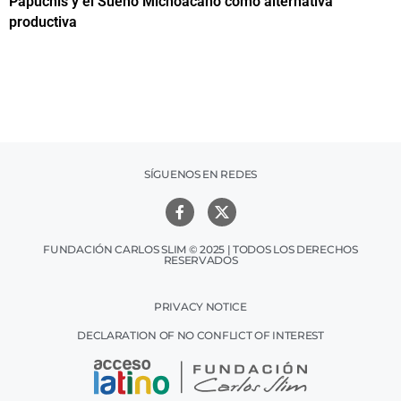
Papuchis y el Sueño Michoacano como alternativa
C
productiva
h
SÍGUENOS EN REDES
FUNDACIÓN CARLOS SLIM © 2025 | TODOS LOS DERECHOS
RESERVADOS
PRIVACY NOTICE
DECLARATION OF NO CONFLICT OF INTEREST