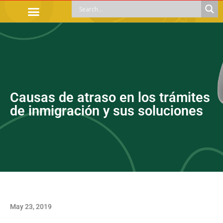
OFFICIAL PROCEDURES
LEGAL GUIDANCE
APOYOS SOCIALES
EDUCACIÓN Y EMPLEO
Causas de atraso en los trámites
de inmigración y sus soluciones
May 23, 2019