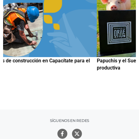
Papuchis y el Sueño Michoacano como alternativa
C
productiva
h
SÍGUENOS EN REDES