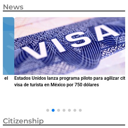
News
Estados Unidos lanza programa piloto para agilizar citas de
I
visa de turista en México por 750 dólares
e
M
Citizenship