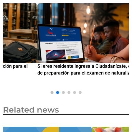
Si eres residente ingresa a Ciudadanízate, el curso gratuito
C
de preparación para el examen de naturalización en EUA
o
Related news