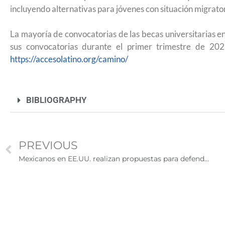
remitir casos de asilo a jueces de inm
incluyendo alternativas para jóvenes con situación migrator
entrevistar al solicitante
La mayoría de convocatorias de las becas universitarias 
sus convocatorias durante el primer trimestre de 20
https://accesolatino.org/camino/
BIBLIOGRAPHY
PREVIOUS
Mexicanos en EE.UU. realizan propuestas para defender a la comunidad migrante
UNAM San Antonio abre cursos de pr
para la ciudadanía estadounidense e