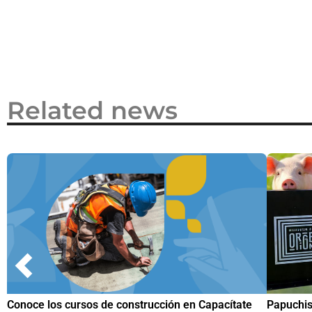
2026
Related news
Papuchis y el Sueño Michoacano como alternativa
Conoce 