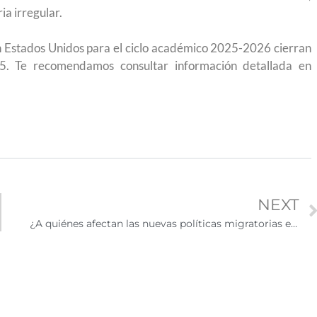
igración sin
para el Empleo
ia irregular.
en Estados Unidos para el ciclo académico 2025-2026 cierran
25. Te recomendamos consultar información detallada en
NEXT
¿A quiénes afectan las nuevas políticas migratorias en Estados Unidos?
eparación
Ciudadanízate, el curso gratuito de preparación
n primavera
para el examen de naturalización en EUA