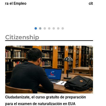
citas de visa de turista en México por 750 dólares
partici
Diáspo
Citizenship
Si eres residente ingresa a Ciudadanízate, el curso
Conoce 
gratuito de preparación para el examen de
elegibl