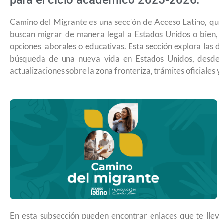
para el ciclo académico 2025-2026.
Camino del Migrante es una sección de Acceso Latino, qu
buscan migrar de manera legal a Estados Unidos o bien, 
opciones laborales o educativas. Esta sección explora las 
búsqueda de una nueva vida en Estados Unidos, desde l
actualizaciones sobre la zona fronteriza, trámites oficiales 
USCIS anuncia cambio de regla que le
En esta subsección pueden encontrar enlaces que te llev