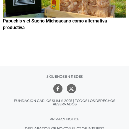
Papuchis y el Sueño Michoacano como alternativa
C
productiva
h
SÍGUENOS EN REDES
FUNDACIÓN CARLOS SLIM © 2025 | TODOS LOS DERECHOS
RESERVADOS
PRIVACY NOTICE
DECLARATION OF NO CONFLICT OF INTEREST