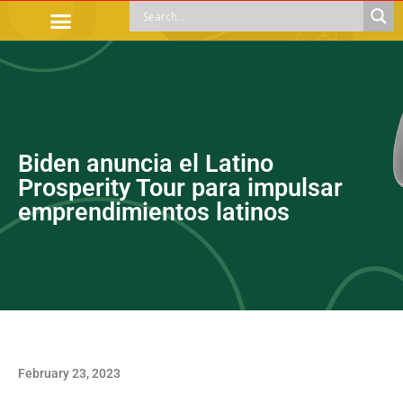
OFFICIAL PROCEDURES
LEGAL GUIDANCE
APOYOS SOCIALES
EDUCACIÓN Y EMPLEO
Biden anuncia el Latino
Prosperity Tour para impulsar
emprendimientos latinos
February 23, 2023