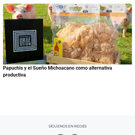
Papuchis y el Sueño Michoacano como alternativa
C
productiva
h
SÍGUENOS EN REDES