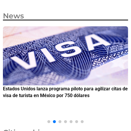
News
Estados Unidos lanza programa piloto para agilizar citas de
I
visa de turista en México por 750 dólares
e
M