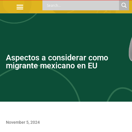
OFFICIAL PROCEDURES
LEGAL GUIDANCE
APOYOS SOCIALES
EDUCACIÓN Y EMPLEO
Aspectos a considerar como
migrante mexicano en EU
November 5, 2024