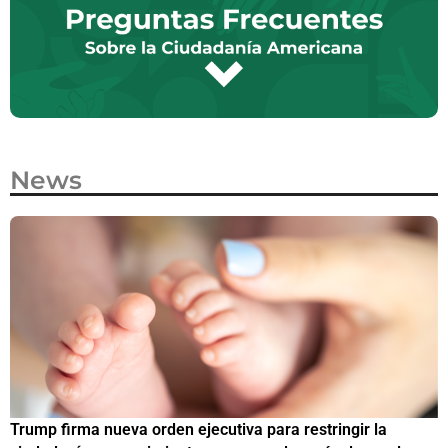
News
Trump firma nueva orden ejecutiva para restringir la
¿