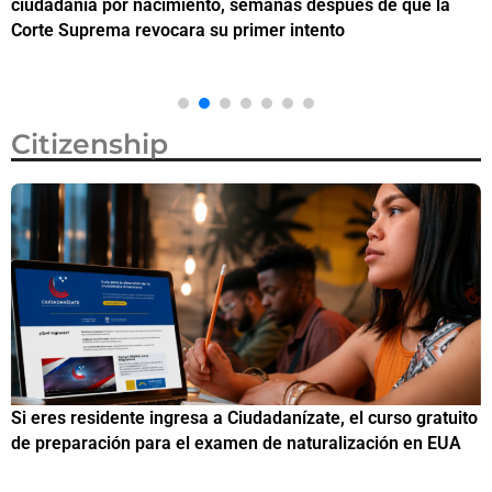
ciudadanía por nacimiento, semanas después de que la
M
Corte Suprema revocara su primer intento
Citizenship
Si eres residente ingresa a Ciudadanízate, el curso gratuito
C
de preparación para el examen de naturalización en EUA
o