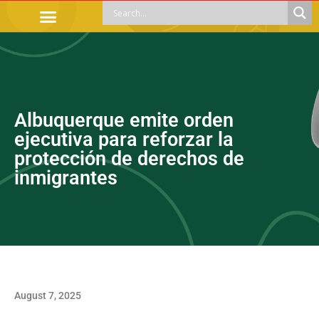
OFFICIAL PROCEDURES
LEGAL GUIDANCE
APOYOS SOCIALES
EDUCACIÓN Y EMPLEO
Albuquerque emite orden
ejecutiva para reforzar la
protección de derechos de
inmigrantes
August 7, 2025