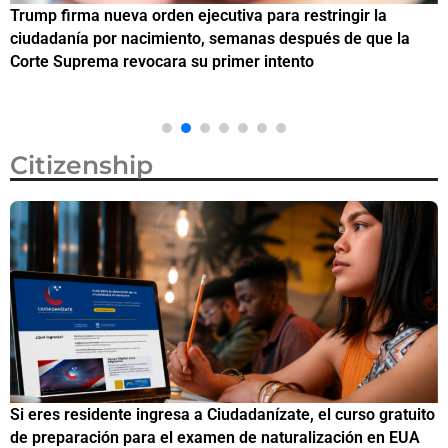
Trump firma nueva orden ejecutiva para restringir la
¿
ciudadanía por nacimiento, semanas después de que la
M
Corte Suprema revocara su primer intento
Citizenship
Si eres residente ingresa a Ciudadanízate, el curso gratuito
C
de preparación para el examen de naturalización en EUA
o