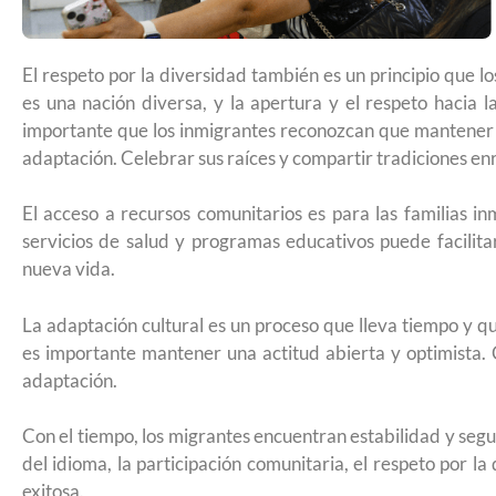
Futuro para capacitarse al regresar a
El respeto por la diversidad también es un principio que 
es una nación diversa, y la apertura y el respeto hacia l
importante que los inmigrantes reconozcan que mantener v
adaptación. Celebrar sus raíces y compartir tradiciones en
El acceso a recursos comunitarios es para las familias i
servicios de salud y programas educativos puede facilita
nueva vida.
La adaptación cultural es un proceso que lleva tiempo y qu
es importante mantener una actitud abierta y optimista. 
adaptación.
Con el tiempo, los migrantes encuentran estabilidad y segu
UNAM San Antonio abre cursos de pr
del idioma, la participación comunitaria, el respeto por la
para la ciudadanía estadounidense e
exitosa.