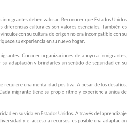
 México?
para el Empleo
los inmigrantes deben valorar. Reconocer que Estados Unidos
as diferencias culturales son valores esenciales. También es
ínculos con su cultura de origen no era incompatible con su
riquece su experiencia en su nuevo hogar.
nmigrantes. Conocer organizaciones de apoyo a inmigrantes,
r su adaptación y brindarles un sentido de seguridad en su
e requiere una mentalidad positiva. A pesar de los desafíos,
Cada migrante tiene su propio ritmo y experiencia única de
ridad en su vida en Estados Unidos. A través del aprendizaje
eparación
Ciudadanízate, el curso gratuito de preparación
 diversidad y el acceso a recursos, es posible una adaptación
n primavera
para el examen de naturalización en EUA