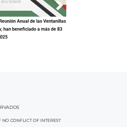
Reunión Anual de las Ventanillas
Hilda DeCortez busca continua
a; han beneficiado a más de 83
Educación de Asheboro en Car
2025
ERVADOS
 NO CONFLICT OF INTEREST