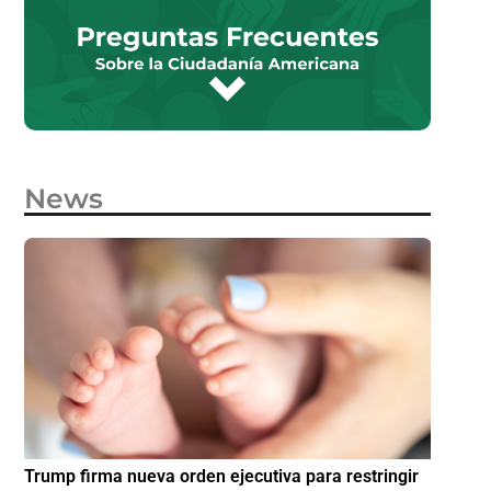
News
e
Trump firma nueva orden ejecutiva para restringir
¿Cómo p