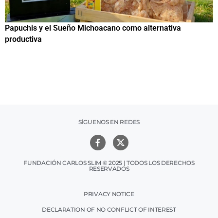
Papuchis y el Sueño Michoacano como alternativa
C
productiva
h
SÍGUENOS EN REDES
FUNDACIÓN CARLOS SLIM © 2025 | TODOS LOS DERECHOS
RESERVADOS
PRIVACY NOTICE
DECLARATION OF NO CONFLICT OF INTEREST