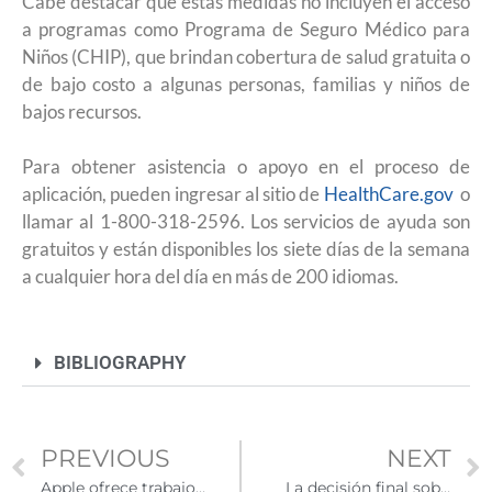
Cabe destacar que estas medidas no incluyen el acceso
a programas como Programa de Seguro Médico para
Niños (CHIP), que brindan cobertura de salud gratuita o
de bajo costo a algunas personas, familias y niños de
bajos recursos.
Para obtener asistencia o apoyo en el proceso de
aplicación, pueden ingresar al sitio de
HealthCare.gov
o
llamar al 1-800-318-2596. Los servicios de ayuda son
gratuitos y están disponibles los siete días de la semana
a cualquier hora del día en más de 200 idiomas.
BIBLIOGRAPHY
PREVIOUS
NEXT
Apple ofrece trabajos en EE.UU. con visas H-1B y Green Card
La decisión final sobre el futuro de DACA podría ocurrir en cualquier momento