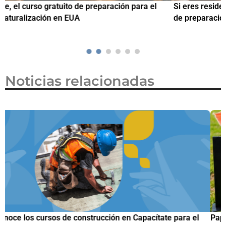
Si eres residente ingresa a Ciudadanízate, el curso gratuito
C
de preparación para el examen de naturalización en EUA
o
Noticias relacionadas
Papuchis y el Sueño Michoacano como alternativa
C