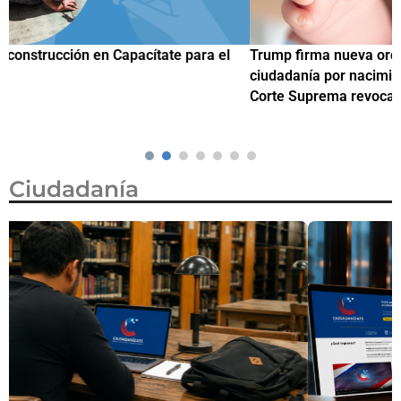
Trump firma nueva orden ejecutiva para restringir la
¿
ciudadanía por nacimiento, semanas después de que la
M
Corte Suprema revocara su primer intento
Ciudadanía