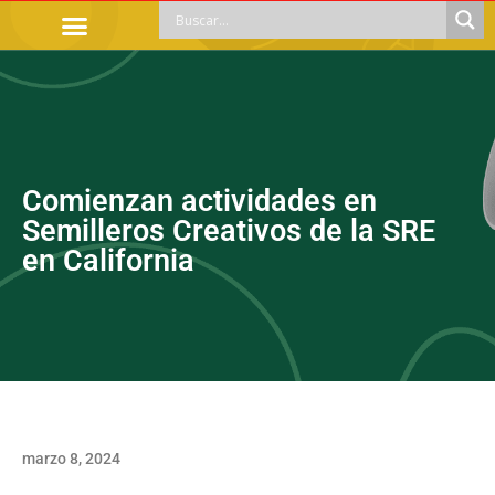
TRÁMITES OFICIALES
ORIENTACIÓN LEGAL
APOYOS SOCIALES
EDUCACIÓN Y EMPLEO
Comienzan actividades en
Semilleros Creativos de la SRE
en California
marzo 8, 2024