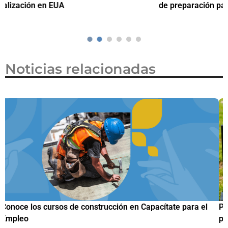
de preparación para el examen de naturalización en EUA
o
Noticias relacionadas
Papuchis y el Sueño Michoacano como alternativa
C
productiva
h