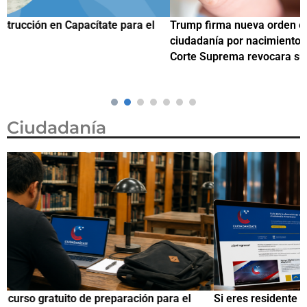
Trump firma nueva orden ejecutiva para restringir la
¿
ciudadanía por nacimiento, semanas después de que la
M
Corte Suprema revocara su primer intento
Ciudadanía
Si eres residente ingresa a Ciudadanízate, el curso gratuito
C