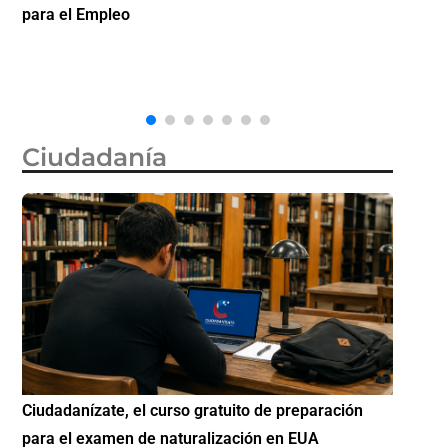
citas de visa de turista en México por 750 dólares
partic
Diásp
Ciudadanía
Si eres residente ingresa a Ciudadanízate, el curso
Conoc
gratuito de preparación para el examen de
elegib