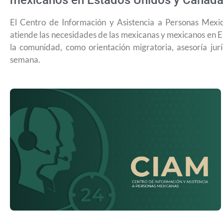
mexicanos en Estados Unidos y Canadá
El Centro de Información y Asistencia a Personas Mexi
atiende las necesidades de las mexicanas y mexicanos en 
la comunidad, como orientación migratoria, asesoría jur
semana.
USCIS anuncia cambio de regla que l