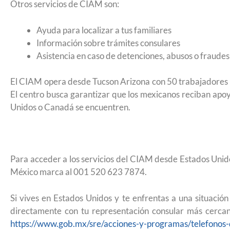
Otros servicios de CIAM son:
remitir casos de asilo a jueces de in
entrevistar al solicitante
Ayuda para localizar a tus familiares
Información sobre trámites consulares
Asistencia en caso de detenciones, abusos o fraudes
El CIAM opera desde Tucson Arizona con 50 trabajadores q
El centro busca garantizar que los mexicanos reciban apoy
Unidos o Canadá se encuentren.
Para acceder a los servicios del CIAM desde Estados Un
México marca al 001 520 623 7874.
Si vives en Estados Unidos y te enfrentas a una situaci
directamente con tu representación consular más cercana
UNAM San Antonio abre cursos de p
https://www.gob.mx/sre/acciones-y-programas/telefonos
para la ciudadanía estadounidense 