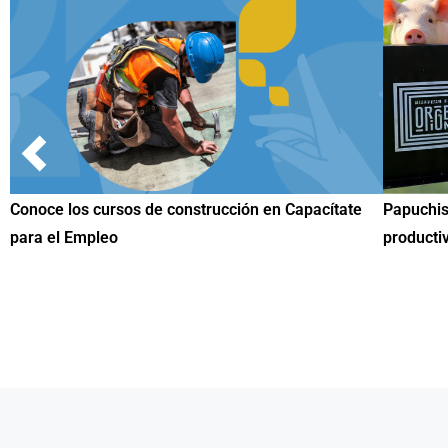
ate
Papuchis y el Sueño Michoacano como alternativa
Cono
productiva
una 