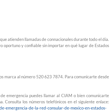
migración sin
para el Empleo
ue atienden llamadas de connacionales durante todo el día.
o oportuno y confiable sin importar en qué lugar de Estados
idos marca al número 520 623 7874. Para comunicarte desde
ón de emergencia puedes llamar al CIAM o bien comunicarte
. Consulta los números telefónicos en el siguiente enlace:
reparación
Ciudadanízate, el curso gratuito de preparación
-de-emergencia-de-la-red-consular-de-mexico-en-estados-
en primavera
para el examen de naturalización en EUA