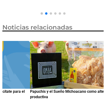
Noticias relacionadas
Papuchis y el Sueño Michoacano como alternativa
C
productiva
h