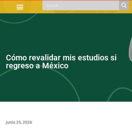
TRÁMITES OFICIALES
ORIENTACIÓN LEGAL
APOYOS SOCIALES
EDUCACIÓN Y EMPLEO
Cómo revalidar mis estudios si
regreso a México
junio 25, 2026