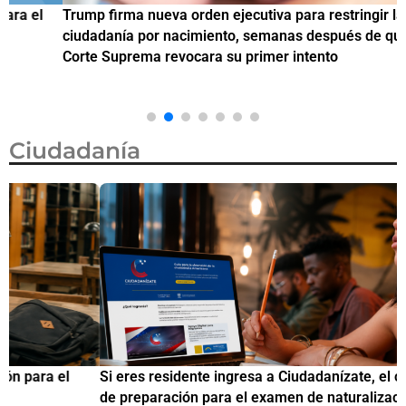
Trump firma nueva orden ejecutiva para restringir la
¿
ciudadanía por nacimiento, semanas después de que la
M
Corte Suprema revocara su primer intento
Ciudadanía
Si eres residente ingresa a Ciudadanízate, el curso gratuito
C
de preparación para el examen de naturalización en EUA
o