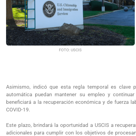
americana y quién debe pagarla?
FOTO: USCIS
Asimismo, indicó que esta regla temporal es clave p
automática puedan mantener su empleo y continuar
beneficiará a la recuperación económica y de fuerza l
COVID-19.
UNAM San Antonio abre cursos de 
Este plazo, brindará la oportunidad a USCIS a recuper
adicionales para cumplir con los objetivos de procesam
para la ciudadanía estadounidense