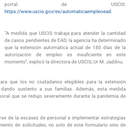
portal de USCIS:
para el Empleo
https://www.uscis.gov/es/automaticaempleoead
.
“A medida que USCIS trabaja para atender la cantidad
de casos pendientes de EAD, la agencia ha determinado
que la extensión automática actual de 180 días de la
autorización de empleo es insuficiente en este
momento”, explicó la directora de USCIS, Ur M. Jaddou.
ara que los no ciudadanos elegibles para la extensión
 dando sustento a sus familias. Además, esta medida
aboral que se redujo severamente durante la pandemia de
preparación
Ciudadanízate, el curso gratuito de preparaci
arse de la escasez de personal e implementar estrategias
iento de solicitudes, no solo de este formulario sino de
 en primavera
para el examen de naturalización en EUA