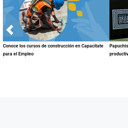
te
Papuchis y el Sueño Michoacano como alternativa
Conoc
productiva
una h