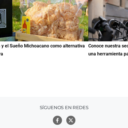
e nuestra sección de Educación y Empleo:
IMME realiza la 
erramienta para encontrar oportunidades
de Educación Cí
mil mexicanos 
SÍGUENOS EN REDES