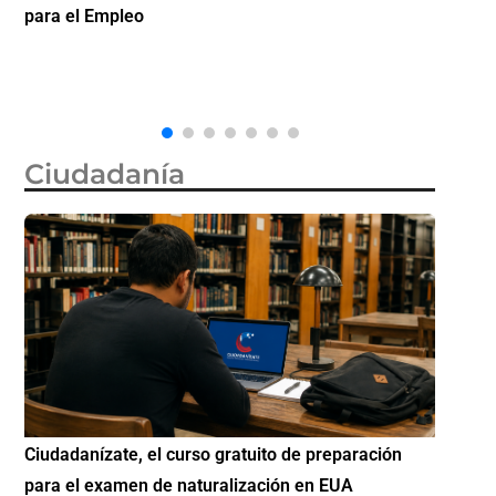
qué debes saber sobre los intentos de exigir
Futuro
prueba de ciudadanía?
Ciudadanía
ón
Si eres residente ingresa a Ciudadanízate, el curso
Cono
gratuito de preparación para el examen de
eleg