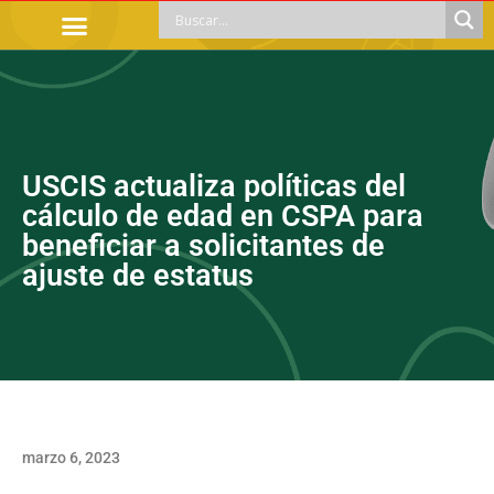
TRÁMITES OFICIALES
ORIENTACIÓN LEGAL
APOYOS SOCIALES
EDUCACIÓN Y EMPLEO
USCIS actualiza políticas del
cálculo de edad en CSPA para
beneficiar a solicitantes de
ajuste de estatus
marzo 6, 2023