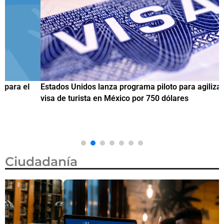
Estados Unidos lanza programa piloto para agilizar citas de
I
visa de turista en México por 750 dólares
e
M
Ciudadanía