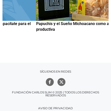
Papuchis y el Sueño Michoacano como alternativa
C
productiva
h
SÍGUENOS EN REDES
FUNDACIÓN CARLOS SLIM © 2025 | TODOS LOS DERECHOS
RESERVADOS
AVISO DE PRIVACIDAD