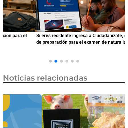
Si eres residente ingresa a Ciudadanízate, el curso gratuito
C
de preparación para el examen de naturalización en EUA
o
Noticias relacionadas