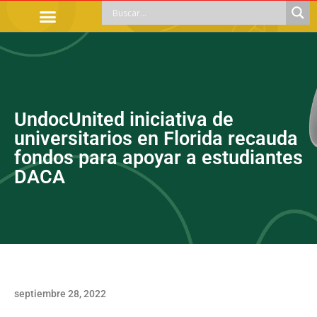
TRÁMITES OFICIALES
ORIENTACIÓN LEGAL
APOYOS SOCIALES
EDUCACIÓN Y EMPLEO
UndocUnited iniciativa de
universitarios en Florida recauda
fondos para apoyar a estudiantes
DACA
septiembre 28, 2022