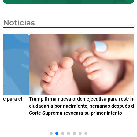
Noticias
Trump firma nueva orden ejecutiva para restringir la
¿
ciudadanía por nacimiento, semanas después de que la
M
Corte Suprema revocara su primer intento