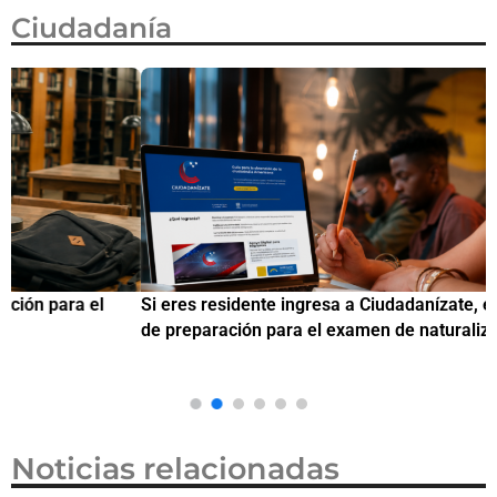
Ciudadanía
Si eres residente ingresa a Ciudadanízate, el curso gratuito
C
de preparación para el examen de naturalización en EUA
o
Noticias relacionadas