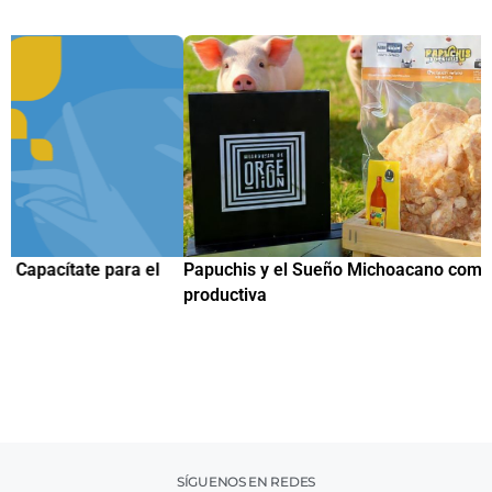
Papuchis y el Sueño Michoacano como alternativa
C
productiva
h
SÍGUENOS EN REDES