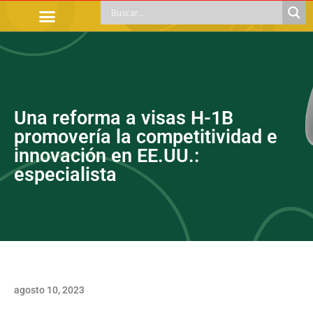
TRÁMITES OFICIALES
ORIENTACIÓN LEGAL
APOYOS SOCIALES
EDUCACIÓN Y EMPLEO
Una reforma a visas H-1B
promovería la competitividad e
innovación en EE.UU.:
especialista
agosto 10, 2023