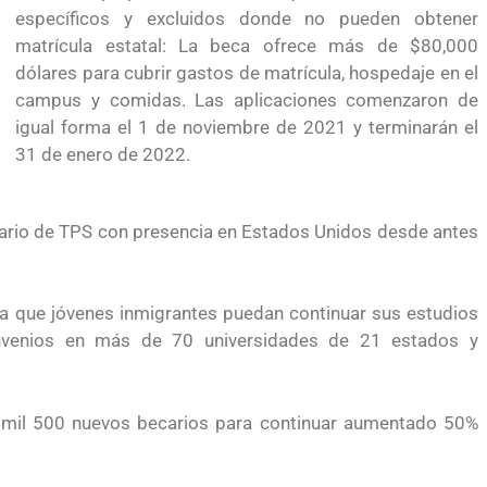
a México?
para el Empleo
específicos y excluidos donde no pueden obtener
matrícula estatal: La beca ofrece más de $80,000
dólares para cubrir gastos de matrícula, hospedaje en el
campus y comidas. Las aplicaciones comenzaron de
igual forma el 1 de noviembre de 2021 y terminarán el
31 de enero de 2022.
ciario de TPS con presencia en Estados Unidos desde antes
a que jóvenes inmigrantes puedan continuar sus estudios
onvenios en más de 70 universidades de 21 estados y
a mil 500 nuevos becarios para continuar aumentado 50%
reparación
Ciudadanízate, el curso gratuito de preparación
n primavera
para el examen de naturalización en EUA