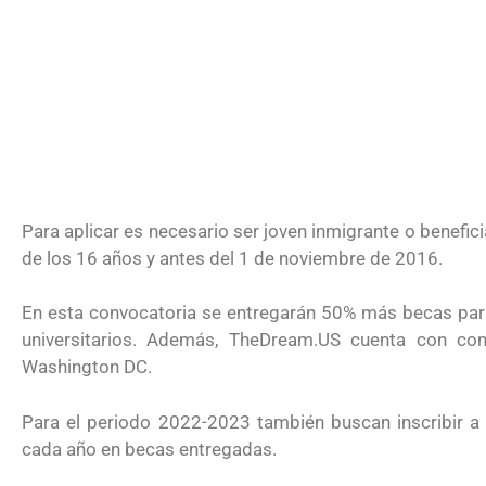
Futuro para capacitarse al regresar 
Para aplicar es necesario ser joven inmigrante o benefi
de los 16 años y antes del 1 de noviembre de 2016.
En esta convocatoria se entregarán 50% más becas par
universitarios. Además, TheDream.US cuenta con c
Washington DC.
Para el periodo 2022-2023 también buscan inscribir 
UNAM San Antonio abre cursos de p
cada año en becas entregadas.
para la ciudadanía estadounidense e