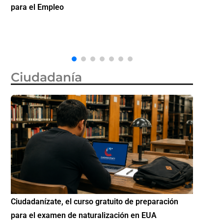
la ciudadanía por nacimiento, semanas después de
inverti
que la Corte Suprema revocara su primer intento
Ciudadanía
Si eres residente ingresa a Ciudadanízate, el curso
Conoce
gratuito de preparación para el examen de
elegib