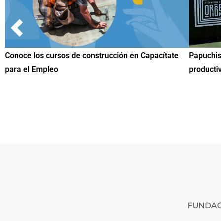
e
Papuchis y el Sueño Michoacano como alternativa
Conoce
productiva
una he
FUNDAC