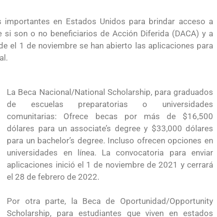
importantes en Estados Unidos para brindar acceso a
 si son o no beneficiarios de Acción Diferida (DACA) y a
e el 1 de noviembre se han abierto las aplicaciones para
al.
La Beca Nacional/National Scholarship, para graduados
de escuelas preparatorias o universidades
comunitarias: Ofrece becas por más de $16,500
dólares para un associate’s degree y $33,000 dólares
para un bachelor’s degree. Incluso ofrecen opciones en
universidades en línea. La convocatoria para enviar
aplicaciones inició el 1 de noviembre de 2021 y cerrará
el 28 de febrero de 2022.
Por otra parte, la Beca de Oportunidad/Opportunity
yendo el
Conoce los cursos de construcción en Capacítat
Scholarship, para estudiantes que viven en estados