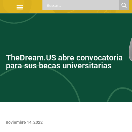
TRÁMITES OFICIALES
ORIENTACIÓN LEGAL
APOYOS SOCIALES
EDUCACIÓN Y EMPLEO
TheDream.US abre convocatoria
para sus becas universitarias
noviembre 14, 2022