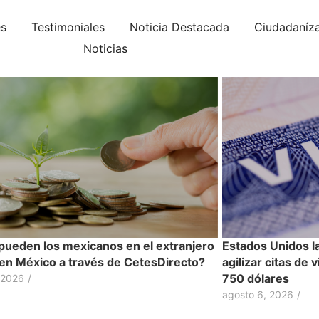
es
Testimoniales
Noticia Destacada
Ciudadaníz
Noticias
ueden los mexicanos en el extranjero
Estados Unidos l
r en México a través de CetesDirecto?
agilizar citas de 
750 dólares
 2026
/
agosto 6, 2026
/