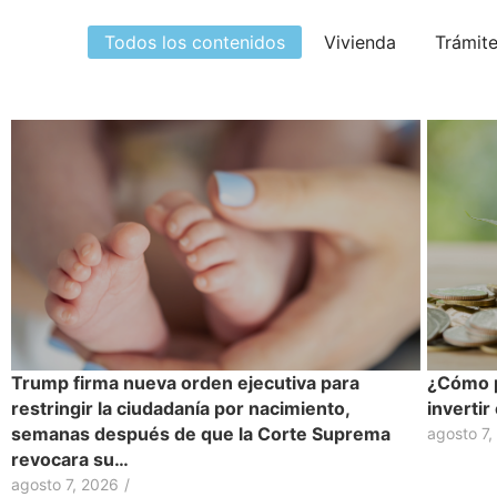
Todos los contenidos
Vivienda
Trámit
Trump firma nueva orden ejecutiva para
¿Cómo p
restringir la ciudadanía por nacimiento,
inverti
semanas después de que la Corte Suprema
agosto 7,
revocara su…
agosto 7, 2026
/