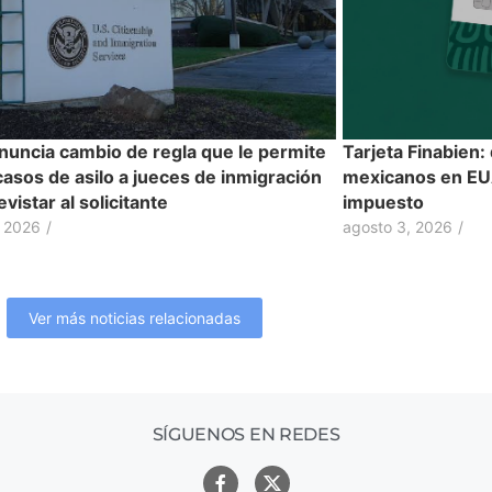
nuncia cambio de regla que le permite
Tarjeta Finabien:
casos de asilo a jueces de inmigración
mexicanos en EUA
evistar al solicitante
impuesto
, 2026
/
agosto 3, 2026
/
Ver más noticias relacionadas
SÍGUENOS EN REDES