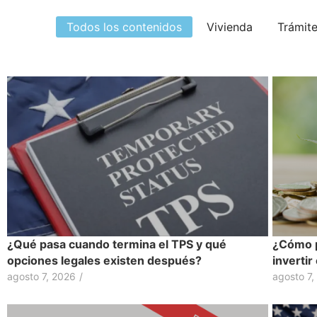
Todos los contenidos
Vivienda
Trámit
¿Qué pasa cuando termina el TPS y qué
¿Cómo p
opciones legales existen después?
inverti
agosto 7, 2026
/
agosto 7,