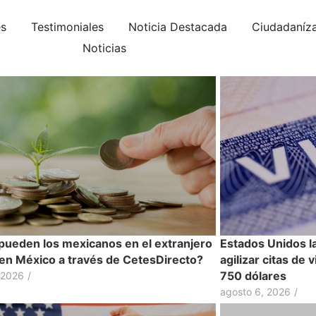
es
Testimoniales
Noticia Destacada
Ciudadaníz
Noticias
ueden los mexicanos en el extranjero
Estados Unidos l
r en México a través de CetesDirecto?
agilizar citas de 
750 dólares
 2026
/
agosto 6, 2026
/