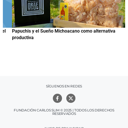
Papuchis y el Sueño Michoacano como alternativa
C
productiva
h
SÍGUENOS EN REDES
FUNDACIÓN CARLOS SLIM © 2025 | TODOS LOS DERECHOS
RESERVADOS