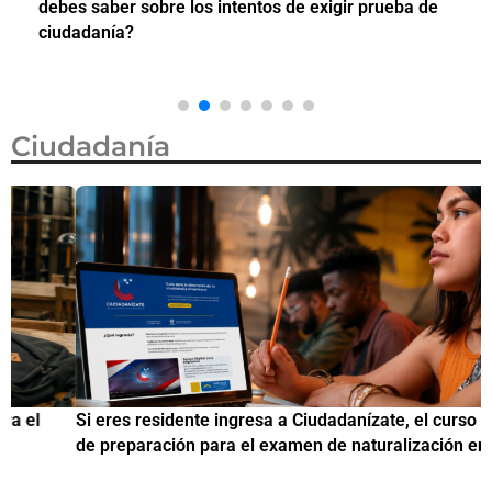
debes saber sobre los intentos de exigir prueba de
c
ciudadanía?
Ciudadanía
Si eres residente ingresa a Ciudadanízate, el curso gratuito
C
de preparación para el examen de naturalización en EUA
o