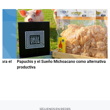
Papuchis y el Sueño Michoacano como alternativa
C
productiva
h
SÍGUENOS EN REDES