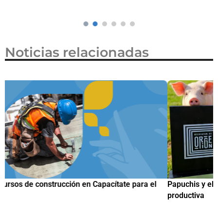
Noticias relacionadas
Papuchis y el Sueño Michoacano como alternativa
C
productiva
h