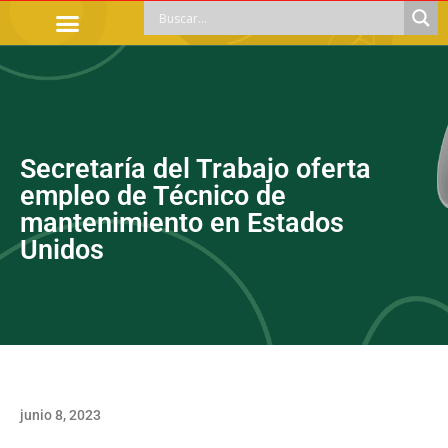
TRÁMITES OFICIALES
ORIENTACIÓN LEGAL
APOYOS SOCIALES
EDUCACIÓN Y EMPLEO
Secretaría del Trabajo oferta
empleo de Técnico de
mantenimiento en Estados
Unidos
junio 8, 2023