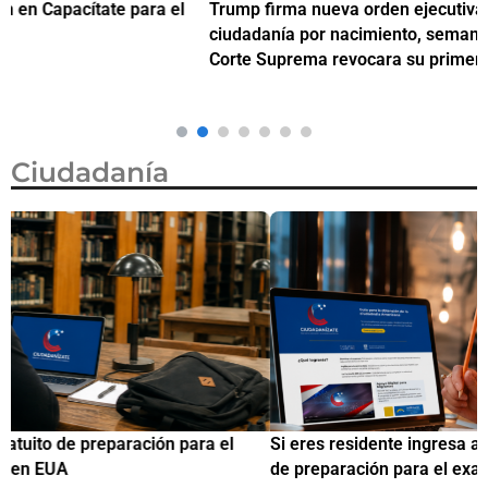
Trump firma nueva orden ejecutiva para restringir la
¿
ciudadanía por nacimiento, semanas después de que la
M
Corte Suprema revocara su primer intento
Ciudadanía
Si eres residente ingresa a Ciudadanízate, el curso gratuito
C
de preparación para el examen de naturalización en EUA
o