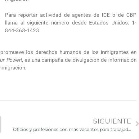
para el Empleo
Para reportar actividad de agentes de ICE o de CBP
llama al siguiente número desde Estados Unidos: 1-
844-363-1423
 promueve los derechos humanos de los inmigrantes en
ur Power!
, es una campaña de divulgación de información
nmigración.
SIGUIENTE
preparación
Ciudadanízate, el curso gratuito de preparaci
Oficios y profesiones con más vacantes para trabajadores extranjeros en EE.UU.
 en primavera
para el examen de naturalización en EUA