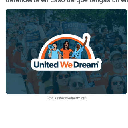
defenderte en caso de que tengas un en
Foto: unitedwedream.org
¿Qué es la tarifa de reciprocidad par