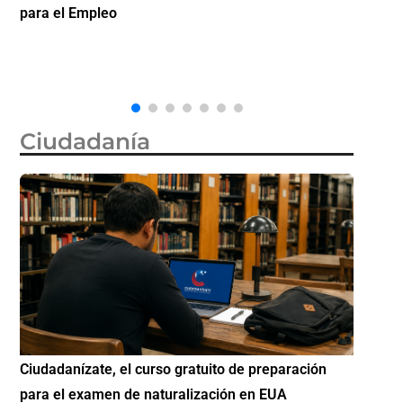
qué debes saber sobre los intentos de exigir
Futuro
prueba de ciudadanía?
Ciudadanía
ón
Si eres residente ingresa a Ciudadanízate, el curso
Cono
gratuito de preparación para el examen de
eleg