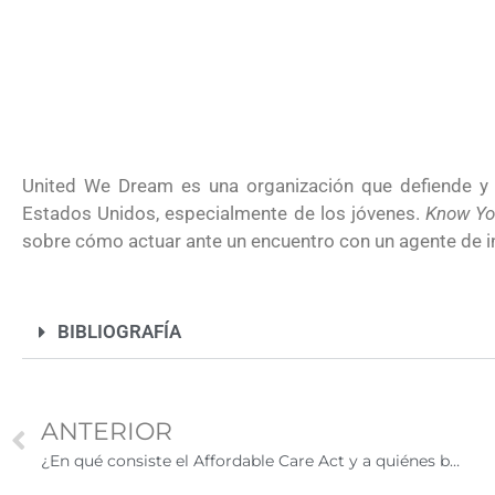
americana y quién debe pagarla?
United We Dream es una organización que defiende y
Estados Unidos, especialmente de los jóvenes.
Know Yo
sobre cómo actuar ante un encuentro con un agente de i
BIBLIOGRAFÍA
ANTERIOR
UNAM San Antonio abre cursos de 
¿En qué consiste el Affordable Care Act y a quiénes beneficia?
para la ciudadanía estadounidense