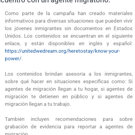
cuentro con un agente migratorio.
Como parte de la campaña han creado materiales
informativos para diversas situaciones que pueden vivir
los jóvenes inmigrantes sin documentos en Estados
Unidos. Los contenidos se encuentran en el siguiente
enlace, y están disponibles en inglés y español:
https://unitedwedream.org/heretostay/know-your-
power/
.
Los contenidos brindan asesoría a los inmigrantes,
sobre qué hacer en situaciones específicas como: Si
agentes de migración llegan a tu hogar, si agentes de
migración te detienen en público y si agentes de
migración llegan a tu trabajo.
También incluyen recomendaciones para sobre
grabación de evidencia para reportar a agentes de
a la visa
Conoce los cursos de construcción en Capacíta
migración