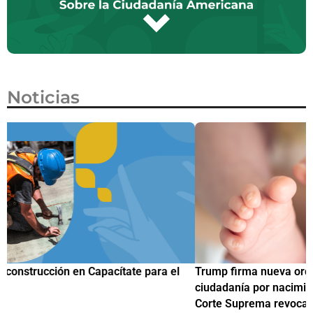
Noticias
Trump firma nueva orden ejecutiva para restringir la
¿
ciudadanía por nacimiento, semanas después de que la
M
Corte Suprema revocara su primer intento