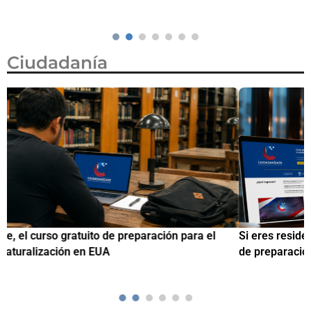
Ciudadanía
Si eres residente ingresa a Ciudadanízate, el curso gratuito
C
de preparación para el examen de naturalización en EUA
o