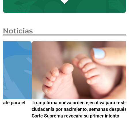
Noticias
Trump firma nueva orden ejecutiva para restringir la
¿
ciudadanía por nacimiento, semanas después de que la
M
Corte Suprema revocara su primer intento