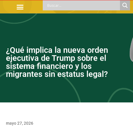
TRÁMITES OFICIALES
ORIENTACIÓN LEGAL
APOYOS SOCIALES
EDUCACIÓN Y EMPLEO
¿Qué implica la nueva orden
ejecutiva de Trump sobre el
sistema financiero y los
migrantes sin estatus legal?
mayo 27, 2026