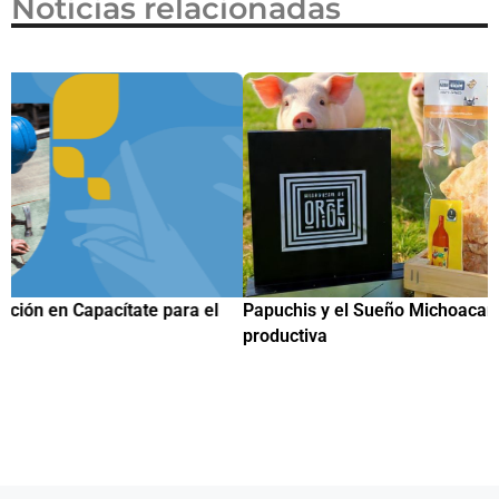
Noticias relacionadas
Papuchis y el Sueño Michoacano como alternativa
C
productiva
h