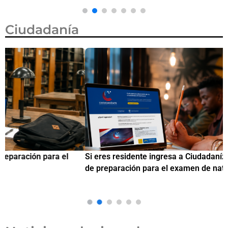
Ciudadanía
Si eres residente ingresa a Ciudadanízate, el curso gratuito
C
de preparación para el examen de naturalización en EUA
o