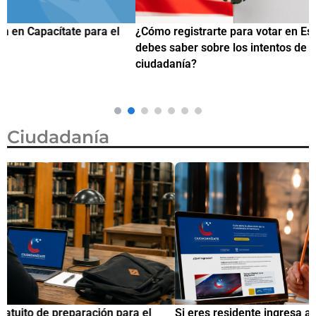
¿Cómo registrarte para votar en Estados Unidos y qué
¿
debes saber sobre los intentos de exigir prueba de
c
ciudadanía?
Ciudadanía
Si eres residente ingresa a Ciudadanízate, el curso gratuito
C