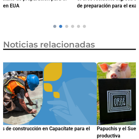
de preparación para el examen de naturalización en EUA
o
Noticias relacionadas
Papuchis y el Sueño Michoacano como alternativa
C
productiva
h