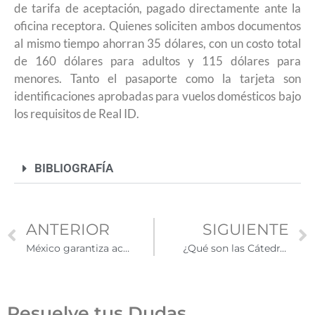
de tarifa de aceptación, pagado directamente ante la
oficina receptora. Quienes soliciten ambos documentos
al mismo tiempo ahorran 35 dólares, con un costo total
de 160 dólares para adultos y 115 dólares para
menores. Tanto el pasaporte como la tarjeta son
identificaciones aprobadas para vuelos domésticos bajo
los requisitos de Real ID.
BIBLIOGRAFÍA
ANTERIOR
SIGUIENTE
México garantiza acceso educativo a menores migrantes y ofrece becas de apoyo económico para estudiantes de primaria, secundaria y bachillerato
¿Qué son las Cátedras de la Diáspora Mexicana?
Resuelve tus Dudas