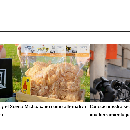
onoce nuestra sección de Educación y Empleo:
IMME realiz
na herramienta para encontrar oportunidades
de Educació
mil mexican