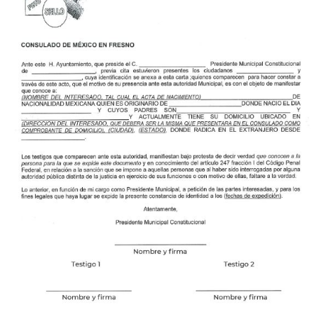
Futuro para capacitarse al regresa
UNAM San Antonio abre cursos d
para la ciudadanía estadouniden