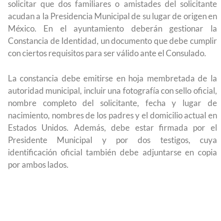
solicitar que dos familiares o amistades del solicitante
r a México?
para el Empleo
acudan a la Presidencia Municipal de su lugar de origen en
México. En el ayuntamiento deberán gestionar la
Constancia de Identidad, un documento que debe cumplir
con ciertos requisitos para ser válido ante el Consulado.
La constancia debe emitirse en hoja membretada de la
autoridad municipal, incluir una fotografía con sello oficial,
nombre completo del solicitante, fecha y lugar de
nacimiento, nombres de los padres y el domicilio actual en
Estados Unidos. Además, debe estar firmada por el
Presidente Municipal y por dos testigos, cuya
identificación oficial también debe adjuntarse en copia
por ambos lados.
e preparación
Ciudadanízate, el curso gratuito de prepara
se en primavera
para el examen de naturalización en EUA