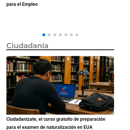
la ciudadanía por nacimiento, semanas después de
inve
que la Corte Suprema revocara su primer intento
Ciudadanía
ción
Si eres residente ingresa a Ciudadanízate, el curso
Co
gratuito de preparación para el examen de
el